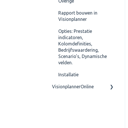
Overige
Rapport bouwen in
Visionplanner
Opties: Prestatie
indicatoren,
Kolomdefinities,
Bedrijfswaardering,
Scenario's, Dynamische
velden.
Installatie
VisionplannerOnline
Stappen om aan de slag te
gaan met Visionplanner
Online
Dashboard van