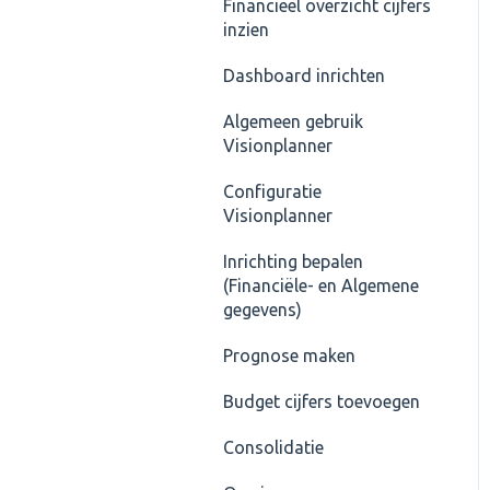
Modellen
Financieel overzicht cijfers
Prognose
inzien
Documentatie
Importeren, actuele cijfers
Dashboard inrichten
Visionplanner software
inlezen, actualiseren van
de cijfers
Algemeen gebruik
Visionplanner
Journaalposten
Configuratie
Visionplanner
Inrichting bepalen
(Financiële- en Algemene
gegevens)
Prognose maken
Budget cijfers toevoegen
Consolidatie