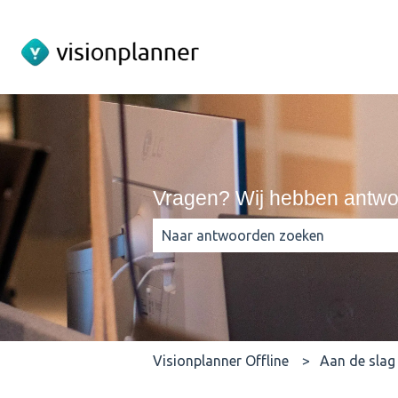
Vragen? Wij hebben antwo
Er zijn geen suggesties want het zo
Visionplanner Offline
Aan de slag