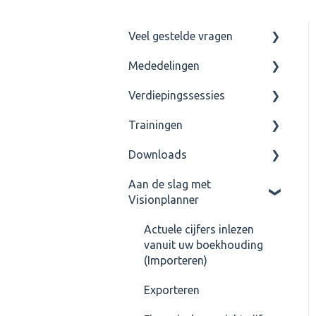
Veel gestelde vragen
Mededelingen
Rapportage
Verdiepingssessies
Inrichting bepalen
Mededelingen
(Financiële- en Algemene
Trainingen
Tips & tricks
Verdiepingssessies
gegevens)
Prognose
Downloads
Basistraining
Consolidatie
Verdiepingssessies
Aan de slag met
Export bestanden (*.vet)
Budget cijfers
Rapportage
Visionplanner
Rapportages
Sjabloonbeheer
Accountants
Actuele cijfers inlezen
Verdiepingssessie
Dashboard
Financieel overzicht
vanuit uw boekhouding
Jaarrekening
(Importeren)
Overige downloads
Installatie
Exporteren
Bestand sjablonen /
Update 3.19